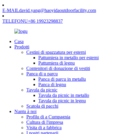
E-MAIL
david.yang@haoyidaoutdoorfacility.com
TELEFONU
+86 19923298837
Casa
Prodotti
Cestini di spazzatura per esterni
Pattumiera in metallo per esterni
Pattumiera di legnu
Contenitori di donazione di vestiti
Panca di u parcu
Panca di parcu in metallu
Panca di legnu
Tavula da picnic
Tavula da picnic in metallo
Tavula da picnic in legnu
Scatola di pacchi
Nantu à noi
Profilu di a Cumpagnia
Cultura di l'impresa
Visita di a fabbrica
I nostri partenarii