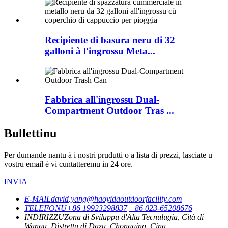
Recipiente di basura neru di 32
galloni à l'ingrossu Meta...
Fabbrica all'ingrossu Dual-
Compartment Outdoor Tras ...
Bullettinu
Per dumande nantu à i nostri prudutti o a lista di prezzi, lasciate u
vostru email è vi cuntatteremu in 24 ore.
INVIA
E-MAIL
david.yang@haoyidaoutdoorfacility.com
TELEFONU
+86 19923298837
+86 023-65208676
INDIRIZZU
Zona di Sviluppu d'Alta Tecnulugia, Cità di
Wangu, Distrettu di Dazu, Chongqing, Cina.