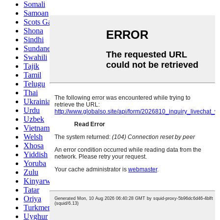
Somali
Samoan
Scots Gaelic
Shona
Sindhi
Sundanese
Swahili
Tajik
Tamil
Telugu
Thai
Ukrainian
Urdu
Uzbek
Vietnamese
Welsh
Xhosa
Yiddish
Yoruba
Zulu
Kinyarwanda
Tatar
Oriya
Turkmen
Uyghur