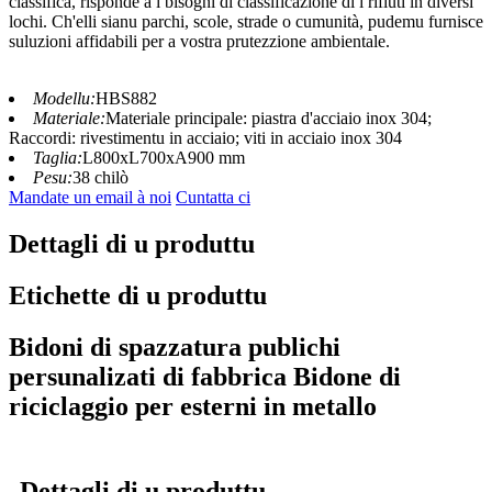
classificà, risponde à i bisogni di classificazione di i rifiuti in diversi
lochi. Ch'elli sianu parchi, scole, strade o cumunità, pudemu furnisce
suluzioni affidabili per a vostra prutezzione ambientale.
Modellu:
HBS882
Materiale:
Materiale principale: piastra d'acciaio inox 304;
Raccordi: rivestimentu in acciaio; viti in acciaio inox 304
Taglia:
L800xL700xA900 mm
Pesu:
38 chilò
Mandate un email à noi
Cuntatta ci
Dettagli di u produttu
Etichette di u produttu
Bidoni di spazzatura publichi
persunalizati di fabbrica Bidone di
riciclaggio per esterni in metallo
Dettagli di u produttu