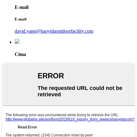
E-mail
E-mail
david.yang@haoyidaoutdoorfacility.com
Cima