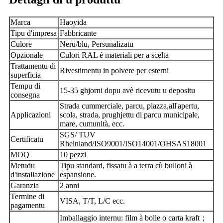
Marca
Haoyida
Tipu d'impresa
Fabbricante
Culore
Neru/blu
, Persunalizatu
Opzionale
Culori RAL è materiali per a scelta
Trattamentu di
Rivestimentu in polvere per esterni
superficia
Tempu di
15-35 ghjorni dopu avè ricevutu u depositu
consegna
Strada cummerciale, parcu, piazza,
all'apertu,
Applicazioni
scola, strada, prughjettu di parcu municipale,
mare, cumunità, ecc.
SGS/ TUV
Certificatu
Rheinland/ISO9001/ISO14001/OHSAS18001
MOQ
1
0 pezzi
Metudu
Tipu standard, fissatu à a terra cù bulloni à
d'installazione
espansione.
Garanzia
2 anni
Termine di
VISA, T/T, L/C ecc.
pagamentu
；
Imballaggio internu: film à bolle o carta kraft