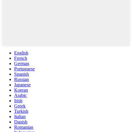
English
French
German
Portuguese
Spanish
Russian
Japanese
Korean
Arabic
Irish
Greek
Turkish
Italian
Danish
Romanian