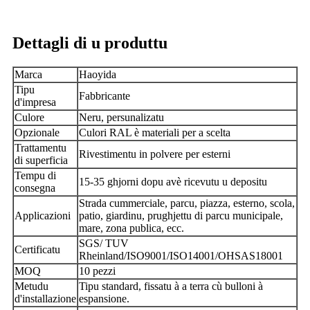
Dettagli di u produttu
Marca
Haoyida
Tipu
Fabbricante
d'impresa
Culore
Neru, persunalizatu
Opzionale
Culori RAL è materiali per a scelta
Trattamentu
Rivestimentu in polvere per esterni
di superficia
Tempu di
15-35 ghjorni dopu avè ricevutu u depositu
consegna
Strada cummerciale, parcu, piazza, esterno, scola,
Applicazioni
patio, giardinu, prughjettu di parcu municipale,
mare, zona publica, ecc.
SGS/ TUV
Certificatu
Rheinland/ISO9001/ISO14001/OHSAS18001
MOQ
10 pezzi
Metudu
Tipu standard, fissatu à a terra cù bulloni à
d'installazione
espansione.