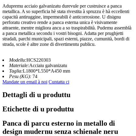
Adupremu acciaio galvanizatu durevule per custruisce a panca
metallica. A so superficia hè stata rivestita à spruzzu è hà eccellenti
capacità antiruggine, impermeabili è anticorrosione. U disignu
perforatu creativo rende a panca esterna unica è visivamente
attraente, mentre migliora ancu a so traspirabilità. Pudemu assemblà
a panca metallica secondu i vostri bisogni. Adatta per prughjetti
stradali, parchi municipali, spazi esterni, piazze, cumunità, bordi di
strada, scole è altre zone di divertimentu publicu.
Modellu:
HCS220303
Materiale:
Acciaiu galvanizatu
Taglia:
L1800*L550*A450 mm
Pesu (KG):
74
Mandate un email à noi
Cuntatta ci
Dettagli di u produttu
Etichette di u produttu
Panca di parcu esterno in metallo di
design mudernu senza schienale neru