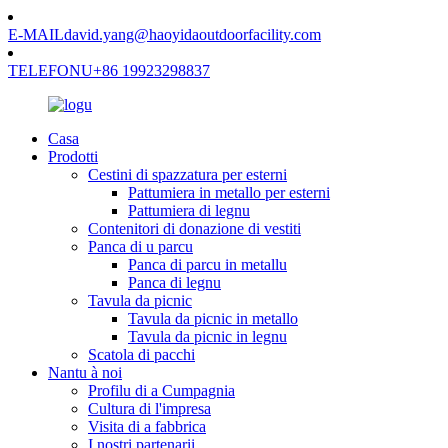
E-MAIL
david.yang@haoyidaoutdoorfacility.com
TELEFONU
+86 19923298837
Casa
Prodotti
Cestini di spazzatura per esterni
Pattumiera in metallo per esterni
Pattumiera di legnu
Contenitori di donazione di vestiti
Panca di u parcu
Panca di parcu in metallu
Panca di legnu
Tavula da picnic
Tavula da picnic in metallo
Tavula da picnic in legnu
Scatola di pacchi
Nantu à noi
Profilu di a Cumpagnia
Cultura di l'impresa
Visita di a fabbrica
I nostri partenarii