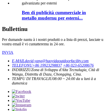
Ben di publicità cummerciale in
metallo mudernu per esterni...
Bullettinu
Per dumande nantu à i nostri prudutti o a lista di prezzi, lasciate u
vostru email è vi cuntatteremu in 24 ore.
INVIA
E-MAIL
david.yang@haoyidaoutdoorfacility.com
TELEFONU
+86 19923298837
+86 023-65208676
INDIRIZZU
Zona di Sviluppu d'Alta Tecnulugia, Cità di
Wangu, Distrettu di Dazu, Chongqing, Cina.
TEMPU DI TRAVAGLIU
08:00 ~ 24:00 da u luni à a
dumenica