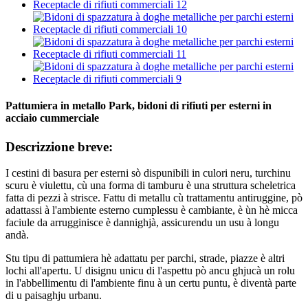
Pattumiera in metallo Park, bidoni di rifiuti per esterni in
acciaio cummerciale
Descrizzione breve:
I cestini di basura per esterni sò dispunibili in culori neru, turchinu
scuru è viulettu, cù una forma di tamburu è una struttura scheletrica
fatta di pezzi à strisce. Fattu di metallu cù trattamentu antiruggine, pò
adattassi à l'ambiente esterno cumplessu è cambiante, è ùn hè micca
faciule da arrugginisce è dannighjà, assicurendu un usu à longu
andà.
Stu tipu di pattumiera hè adattatu per parchi, strade, piazze è altri
lochi all'apertu. U disignu unicu di l'aspettu pò ancu ghjucà un rolu
in l'abbellimentu di l'ambiente finu à un certu puntu, è diventà parte
di u paisaghju urbanu.