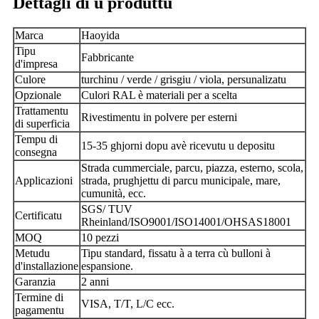
Dettagli di u produttu
Marca
Haoyida
Tipu
Fabbricante
d'impresa
Culore
turchinu / verde / grisgiu / viola, persunalizatu
Opzionale
Culori RAL è materiali per a scelta
Trattamentu
Rivestimentu in polvere per esterni
di superficia
Tempu di
15-35 ghjorni dopu avè ricevutu u depositu
consegna
Strada cummerciale, parcu, piazza, esterno, scola,
Applicazioni
strada, prughjettu di parcu municipale, mare,
cumunità, ecc.
SGS/ TUV
Certificatu
Rheinland/ISO9001/ISO14001/OHSAS18001
MOQ
10 pezzi
Metudu
Tipu standard, fissatu à a terra cù bulloni à
d'installazione
espansione.
Garanzia
2 anni
Termine di
VISA, T/T, L/C ecc.
pagamentu