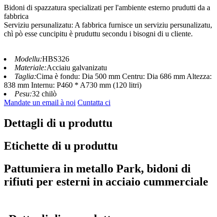
Bidoni di spazzatura specializati per l'ambiente esterno prudutti da a
fabbrica
Serviziu persunalizatu: A fabbrica furnisce un serviziu persunalizatu,
chì pò esse cuncipitu è ​​pruduttu secondu i bisogni di u cliente.
Modellu:
HBS326
Materiale:
Acciaiu galvanizatu
Taglia:
Cima è fondu: Dia 500 mm Centru: Dia 686 mm Altezza:
838 mm Internu: P460 * A730 mm (120 litri)
Pesu:
32 chilò
Mandate un email à noi
Cuntatta ci
Dettagli di u produttu
Etichette di u produttu
Pattumiera in metallo Park, bidoni di
rifiuti per esterni in acciaio cummerciale