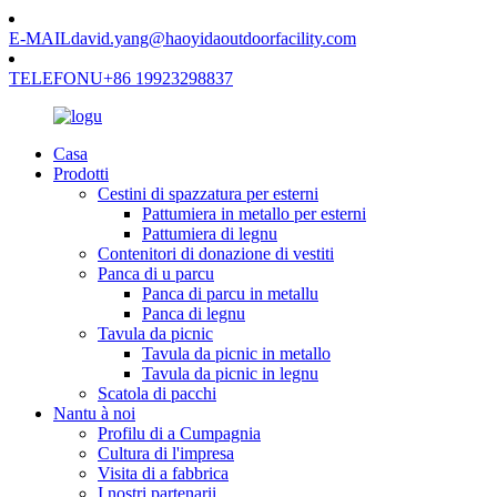
E-MAIL
david.yang@haoyidaoutdoorfacility.com
TELEFONU
+86 19923298837
Casa
Prodotti
Cestini di spazzatura per esterni
Pattumiera in metallo per esterni
Pattumiera di legnu
Contenitori di donazione di vestiti
Panca di u parcu
Panca di parcu in metallu
Panca di legnu
Tavula da picnic
Tavula da picnic in metallo
Tavula da picnic in legnu
Scatola di pacchi
Nantu à noi
Profilu di a Cumpagnia
Cultura di l'impresa
Visita di a fabbrica
I nostri partenarii