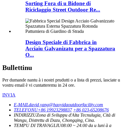
Sorting Fora di u Bidone di
Riciclaggio Street Outdoor Re...
Design Speciale di Fabbrica in
Acciaiu Galvanizatu per a Spazzatura
O...
Bullettinu
Per dumande nantu à i nostri prudutti o a lista di prezzi, lasciate u
vostru email è vi cuntatteremu in 24 ore.
INVIA
E-MAIL
david.yang@haoyidaoutdoorfacility.com
TELEFONU
+86 19923298837
+86 023-65208676
INDIRIZZU
Zona di Sviluppu d'Alta Tecnulugia, Cità di
Wangu, Distrettu di Dazu, Chongqing, Cina.
TEMPU DI TRAVAGLIU
08:00 ~ 24:00 da u luni à a