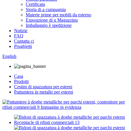
Certificatu
Storia di a cumpagnia
Materie prime per mobili da esterno
Esposizione di u Magazzinu
Imballaggio è spedizione
Nutizie
FAQ
Cuntatta ci
Prughjetti
English
Casa
Prodotti
Cestini di spazzatura per esterni
Pattumiera in metallo per esterni