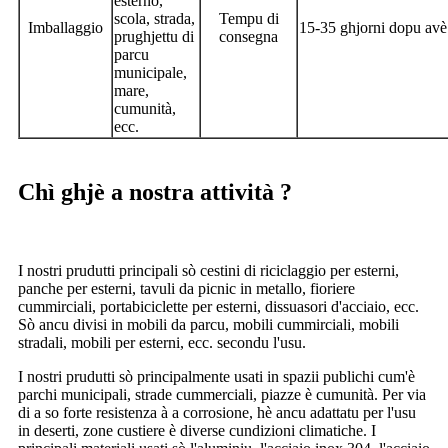
esterno,
scola, strada,
Tempu di
Imballaggio
15-35 ghjorni dopu avè 
prughjettu di
consegna
parcu
municipale,
mare,
cumunità,
ecc.
Chì ghjè a nostra attività ?
I nostri prudutti principali sò cestini di riciclaggio per esterni,
panche per esterni, tavuli da picnic in metallo, fioriere
cummirciali, portabiciclette per esterni, dissuasori d'acciaio, ecc.
Sò ancu divisi in mobili da parcu, mobili cummirciali, mobili
stradali, mobili per esterni, ecc. secondu l'usu.
I nostri prudutti sò principalmente usati in spazii publichi cum'è
parchi municipali, strade cummerciali, piazze è cumunità. Per via
di a so forte resistenza à a corrosione, hè ancu adattatu per l'usu
in deserti, zone custiere è diverse cundizioni climatiche. I