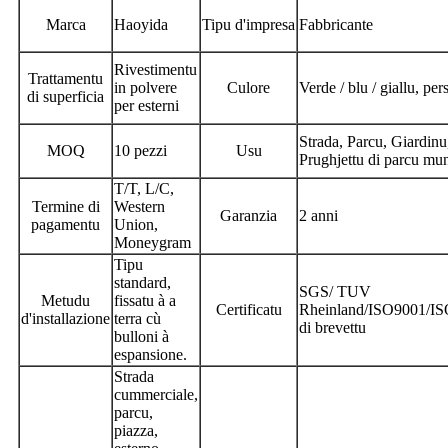
Marca
Haoyida
Tipu d'impresa
Fabbricante
Rivestimentu
Trattamentu
in polvere
Culore
Verde / blu / giallu, per
di superficia
per esterni
Strada, Parcu, Giardinu
MOQ
10 pezzi
Usu
Prughjettu di parcu mun
T/T, L/C,
Termine di
Western
Garanzia
2 anni
pagamentu
Union,
Moneygram
Tipu
standard,
SGS/ TUV
Metudu
fissatu à a
Certificatu
Rheinland/ISO9001/IS
d'installazione
terra cù
di brevettu
bulloni à
espansione.
Strada
cummerciale,
parcu,
piazza,