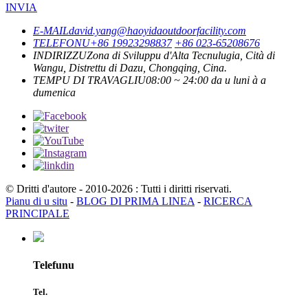
INVIA
E-MAIL
david.yang@haoyidaoutdoorfacility.com
TELEFONU
+86 19923298837
+86 023-65208676
INDIRIZZU
Zona di Sviluppu d'Alta Tecnulugia, Cità di
Wangu, Distrettu di Dazu, Chongqing, Cina.
TEMPU DI TRAVAGLIU
08:00 ~ 24:00 da u luni à a
dumenica
© Dritti d'autore - 2010-2026 : Tutti i diritti riservati.
Pianu di u situ
-
BLOG DI PRIMA LINEA
-
RICERCA
PRINCIPALE
Telefunu
Tel.