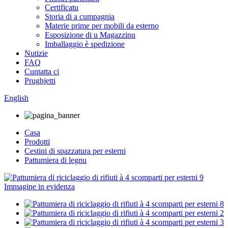
Certificatu
Storia di a cumpagnia
Materie prime per mobili da esterno
Esposizione di u Magazzinu
Imballaggio è spedizione
Nutizie
FAQ
Cuntatta ci
Prughjetti
English
Casa
Prodotti
Cestini di spazzatura per esterni
Pattumiera di legnu