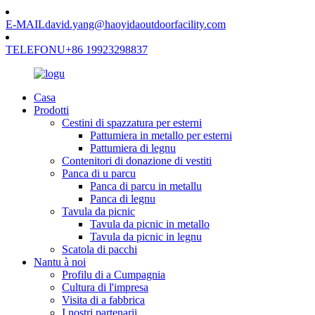
E-MAIL
david.yang@haoyidaoutdoorfacility.com
TELEFONU
+86 19923298837
Casa
Prodotti
Cestini di spazzatura per esterni
Pattumiera in metallo per esterni
Pattumiera di legnu
Contenitori di donazione di vestiti
Panca di u parcu
Panca di parcu in metallu
Panca di legnu
Tavula da picnic
Tavula da picnic in metallo
Tavula da picnic in legnu
Scatola di pacchi
Nantu à noi
Profilu di a Cumpagnia
Cultura di l'impresa
Visita di a fabbrica
I nostri partenarii