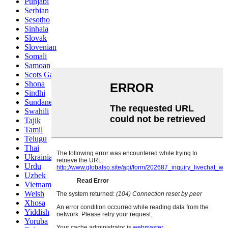
Punjabi
Serbian
Sesotho
Sinhala
Slovak
Slovenian
Somali
Samoan
Scots Gaelic
Shona
Sindhi
Sundanese
Swahili
Tajik
Tamil
Telugu
Thai
Ukrainian
Urdu
Uzbek
Vietnamese
Welsh
Xhosa
Yiddish
Yoruba