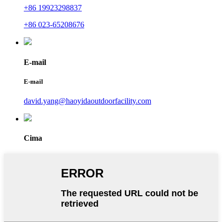
+86 19923298837
+86 023-65208676
E-mail
E-mail
david.yang@haoyidaoutdoorfacility.com
Cima