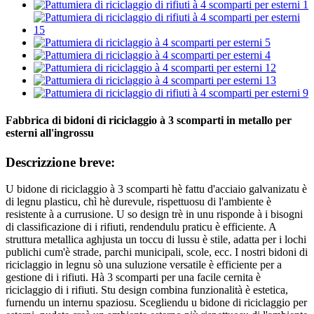
Fabbrica di bidoni di riciclaggio à 3 scomparti in metallo per
esterni all'ingrossu
Descrizzione breve:
U bidone di riciclaggio à 3 scomparti hè fattu d'acciaio galvanizatu è
di legnu plasticu, chì hè durevule, rispettuosu di l'ambiente è
resistente à a currusione. U so design trè in unu risponde à i bisogni
di classificazione di i rifiuti, rendendulu praticu è efficiente. A
struttura metallica aghjusta un toccu di lussu è stile, adatta per i lochi
publichi cum'è strade, parchi municipali, scole, ecc. I nostri bidoni di
riciclaggio in legnu sò una suluzione versatile è efficiente per a
gestione di i rifiuti. Hà 3 scomparti per una facile cernita è
riciclaggio di i rifiuti. Stu design combina funzionalità è estetica,
furnendu un internu spaziosu. Scegliendu u bidone di riciclaggio per