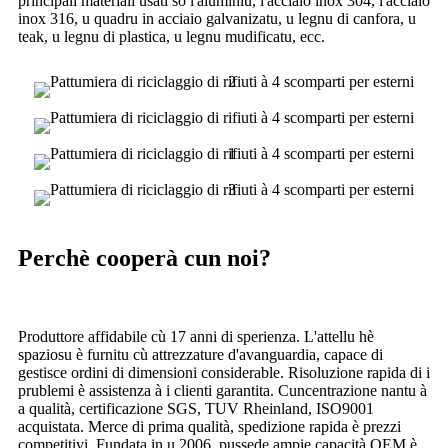
principali materiali usati sò l'aluminiu, l'acciaio inox 304, l'acciaio
inox 316, u quadru in acciaio galvanizatu, u legnu di canfora, u
teak, u legnu di plastica, u legnu mudificatu, ecc.
Perchè cooperà cun noi?
Produttore affidabile cù 17 anni di sperienza. L'attellu hè
spaziosu è furnitu cù attrezzature d'avanguardia, capace di
gestisce ordini di dimensioni considerable. Risoluzione rapida di i
prublemi è assistenza à i clienti garantita. Cuncentrazione nantu à
a qualità, certificazione SGS, TUV Rheinland, ISO9001
acquistata. Merce di prima qualità, spedizione rapida è prezzi
competitivi. Fundata in u 2006, pussede ampie capacità OEM è