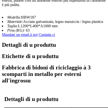
esterni, pudete creà un ambiente esterno più rispettuosu di l'ambiente
è più pulitu.
Modellu:
HBW187
Materiale:
Acciaiu galvanizatu, legnu massicciu / legnu plasticu
Taglia:
L1200*L400*A1000 mm
Pesu (KG):
63
Mandate un email à noi
Cuntatta ci
Dettagli di u produttu
Etichette di u produttu
Fabbrica di bidoni di riciclaggio à 3
scomparti in metallo per esterni
all'ingrossu
Dettagli di u produttu